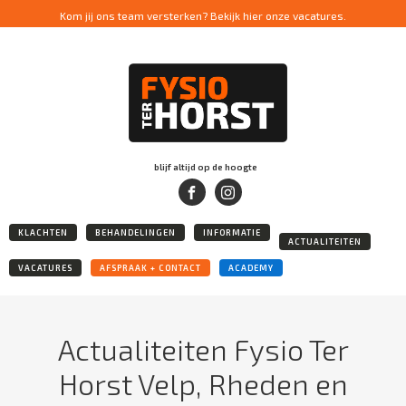
Kom jij ons team versterken? Bekijk hier onze vacatures.
blijf altijd op de hoogte
KLACHTEN
BEHANDELINGEN
INFORMATIE
ACTUALITEITEN
VACATURES
AFSPRAAK + CONTACT
ACADEMY
Actualiteiten Fysio Ter
Horst Velp, Rheden en