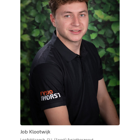
Job Klootwijk
Leefstijlcoach, GLI, (Sport) fysiotherapeut