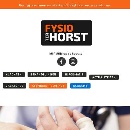
Kom jij ons team versterken? Bekijk hier onze vacatures.
blijf altijd op de hoogte
KLACHTEN
BEHANDELINGEN
INFORMATIE
ACTUALITEITEN
VACATURES
AFSPRAAK + CONTACT
ACADEMY