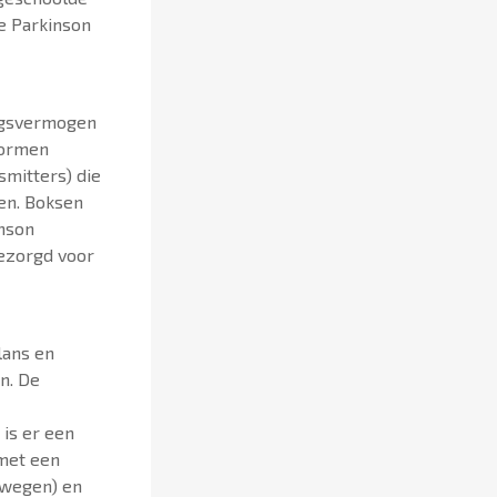
e Parkinson
ingsvermogen
vormen
mitters) die
en. Boksen
inson
ezorgd voor
lans en
n. De
 is er een
 met een
ewegen) en