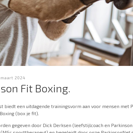
 maart 2024
son Fit Boxing.
st biedt een uitdagende trainingsvorm aan voor mensen met P
Boxing (box je fit).
rden gegeven door Dick Derksen (leefstijlcoach en Parkinson
g (MSc sporttherapeut) en begeleidt door onze ParkinsonNet