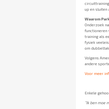
circuittraini
up en sluiten
Waarom Par
Onderzoek naa
functioneren
training als 
fysiek veelei
om dubbeltake
Volgens Amer
andere sporte
Voor meer in
Enkele gehoor
’’Ik ben moe m