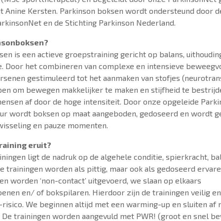
t Anine Kersten. Parkinson boksen wordt ondersteund door d
arkinsonNet en de Stichting Parkinson Nederland.
insonboksen?
en is een actieve groepstraining gericht op balans, uithoud
ie. Door het combineren van complexe en intensieve beweeg
senen gestimuleerd tot het aanmaken van stofjes (neurotrans
pen om bewegen makkelijker te maken en stijfheid te bestrijd
mensen af door de hoge intensiteit. Door onze opgeleide Park
eur wordt boksen op maat aangeboden, gedoseerd en wordt g
wisseling en pauze momenten.
raining eruit?
iningen ligt de nadruk op de algehele conditie, spierkracht, ba
De trainingen worden als pittig, maar ook als gedoseerd ervare
n worden ‘non-contact’ uitgevoerd, we slaan op elkaars
nen en/ of bokspilaren. Hierdoor zijn de trainingen veilig en
-risico. We beginnen altijd met een warming-up en sluiten af
. De trainingen worden aangevuld met PWR! (groot en snel b