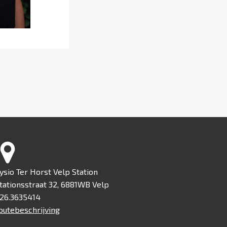
ysio Ter Horst Velp Station
tationsstraat 32, 6881WB Velp
26.3635414
outebeschrijving