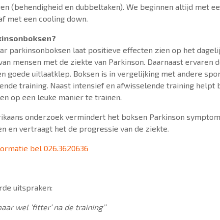
ngen (behendigheid en dubbeltaken). We beginnen altijd met 
 af met een cooling down.
kinsonboksen?
r parkinsonboksen laat positieve effecten zien op het dageli
 van mensen met de ziekte van Parkinson. Daarnaast ervaren 
een goede uitlaatklep. Boksen is in vergelijking met andere spo
sende training. Naast intensief en afwisselende training helpt
n op een leuke manier te trainen.
ikaans onderzoek vermindert het boksen Parkinson sympto
n en vertraagt het de progressie van de ziekte.
formatie bel 026.3620636
de uitspraken:
aar wel ‘fitter’ na de training’’