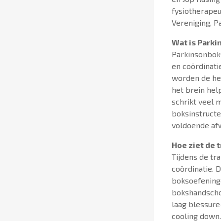
fysiotherapeu
Vereniging, P
Wat is Park
Parkinsonboks
en coördinat
worden de her
het brein hel
schrikt veel 
boksinstruct
voldoende af
Hoe ziet de t
Tijdens de tra
coördinatie. 
boksoefeninge
bokshandschoe
laag blessure
cooling down