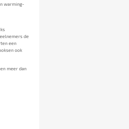
een warming-
jks
deelnemers de
rten een
 boksen ook
men meer dan