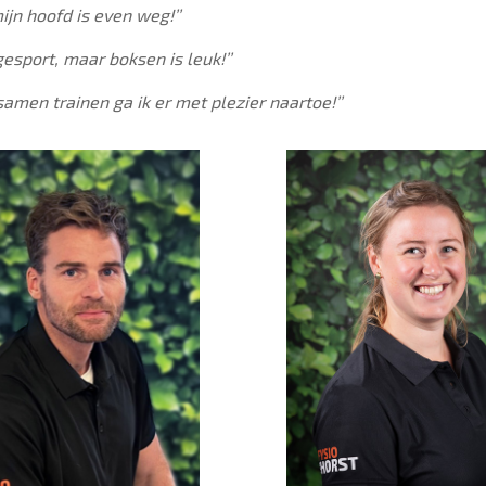
mijn hoofd is even weg!’’
 gesport, maar boksen is leuk!’’
samen trainen ga ik er met plezier naartoe!’’