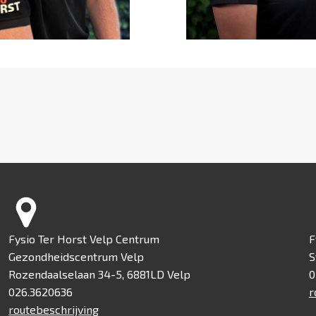
Fysio Ter Horst Velp Centrum
F
Gezondheidscentrum Velp
S
Rozendaalselaan 34-5, 6881LD Velp
0
026.3620636
r
routebeschrijving